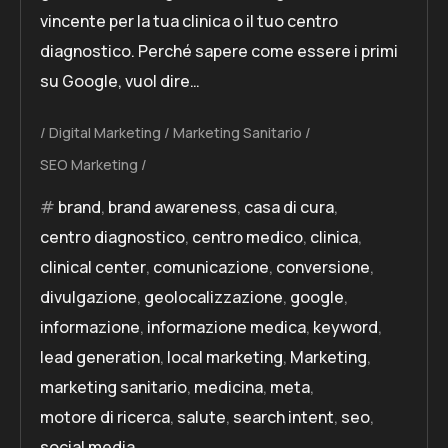
vincente per la tua clinica o il tuo centro
diagnostico. Perché sapere come essere i primi
su Google, vuol dire…
Digital Marketing
Marketing Sanitario
SEO Marketing
brand
,
brand awareness
,
casa di cura
,
centro diagnostico
,
centro medico
,
clinica
,
clinical center
,
comunicazione
,
conversione
,
divulgazione
,
geolocalizzazione
,
google
,
informazione
,
informazione medica
,
keyword
,
lead generation
,
local marketing
,
Marketing
,
marketing sanitario
,
medicina
,
meta
,
motore di ricerca
,
salute
,
search intent
,
seo
,
social media