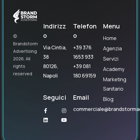
Indirizz
Telefon
Menu
o
o
©
Home
Brandstorm
Via Cintia,
+39 376
Agenzia
Advertising
38
1653 933
Servizi
2026. All
80126,
+39 081
rights
Academy
reserved
Napoli
180 69159
Marketing
Sanitario
Seguici
Email
Blog
commerciale@brandstorma