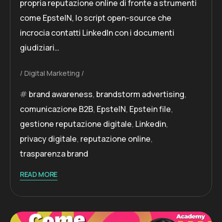
propria reputazione online di fronte a strumenti
come EpsteIN, lo script open-source che
incrocia contatti LinkedIn con i documenti
giudiziari…
Digital Marketing
brand awareness
,
brandstorm advertising
,
comunicazione B2B
,
EpsteIN
,
Epstein file
,
gestione reputazione digitale
,
Linkedin
,
privacy digitale
,
reputazione online
,
trasparenza brand
READ MORE