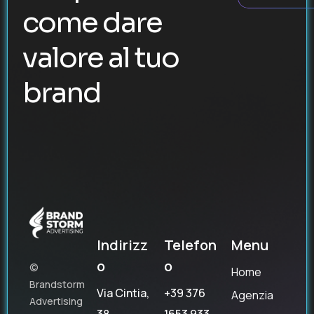
come dare
valore al tuo
brand
Indirizz
Telefon
Menu
o
o
©
Home
Brandstorm
Via Cintia,
+39 376
Agenzia
Advertising