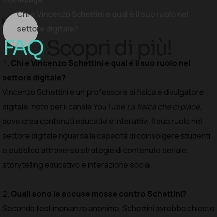
Chi è Vincenzo Schettini e qual è il suo ruolo nel
settore digitale?
FAQ
Scopri di più!
Chi è Vincenzo Schettini e qual è il suo ruolo nel
settore digitale?
Vincenzo Schettini è un professore di fisica e divulgatore
digitale, noto per il canale YouTube
La fisica che ci piace
,
dove crea contenuti educativi e interattivi. Il suo ruolo nel
settore digitale riguarda la capacità di coinvolgere studenti
e pubblico attraverso strategie di contenuto seriale,
storytelling educativo e interazione social.
Quali sono le accuse mosse contro Schettini?
Secondo testimonianze anonime, Schettini avrebbe chiesto