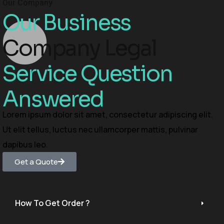
Our Company
Our Business
Company Legal
Service Question
Answered
Lorem ipsum dolor sit amet, consectetur adipiscing elit.
Ut elit tellus, luctus nec ullamcorper mattis, pulvinar
dapibus leo.
Get a Quote
How To Get Order ?