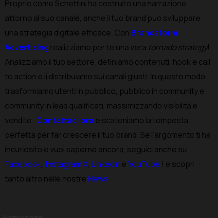
Proprio come Schettini ha costruito una narrazione
attorno al suo canale, anche il tuo brand può sviluppare
una strategia digitale efficace. Con
Brandstorm
Advertising
realizziamo per te una vera
tornado strategy
!
Analizziamo il tuo settore, definiamo contenuti, hook e call
to action e li distribuiamo sui canali giusti. In questo modo
trasformiamo utenti in pubblico, pubblico in community e
community in lead qualificati, massimizzando visibilità e
vendite.
Contattaci ora
e scateniamo la tempesta
perfetta per far crescere il tuo brand.
Se l’argomento ti ha
incuriosito e vuoi saperne ancora, seguici anche su
Facebook
,
Instagram
X
,
Linkedin
e
YouTube
! e scopri
tanto altro nelle nostre
News
.
Homepage