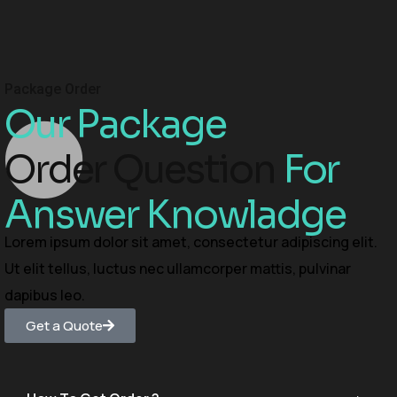
Package Order
Our Package
Order Question
For
Answer Knowladge
Lorem ipsum dolor sit amet, consectetur adipiscing elit.
Ut elit tellus, luctus nec ullamcorper mattis, pulvinar
dapibus leo.
Get a Quote