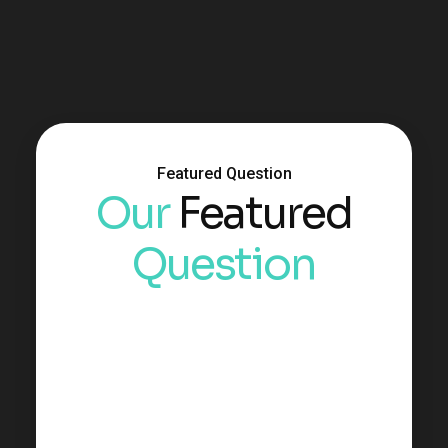
Featured Question
Our
Featured
Question
How To Get Order ?
How Much Price All In ?