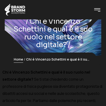
Chi è Vincenzo
Schettini e qual è il suo
ruolo nel settore
digitale?
Home
Chi è Vincenzo Schettini e qual è il suo ruolo nel settore digitale?
Chi è Vincenzo Schettini e qual è il suo ruolo nel
settore digitale?
Se ti stai chiedendo come un
professore di fisica pugliese sia diventato protagonista di
dibattiti accesi sui social e nelle aule scolastiche, questo
articolo fa per te. Partiamo dalle polemiche più recenti,