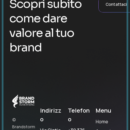
Scopri subito
Contattaci
come dare
valore al tuo
brand
Indirizz
Telefon
Menu
o
o
©
Home
Brandstorm