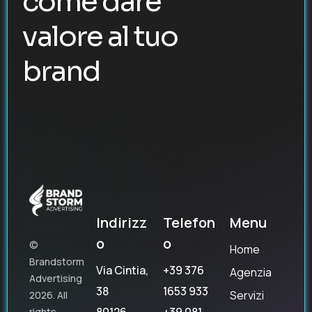
come dare
valore al tuo
brand
Indirizz
Telefon
Menu
o
o
©
Home
Brandstorm
Via Cintia,
+39 376
Agenzia
Advertising
38
1653 933
Servizi
2026. All
rights