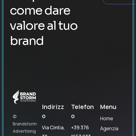
come dare
valore al tuo
brand
Indirizz
Telefon
Menu
o
o
©
Home
Brandstorm
Via Cintia,
+39 376
Agenzia
Advertising