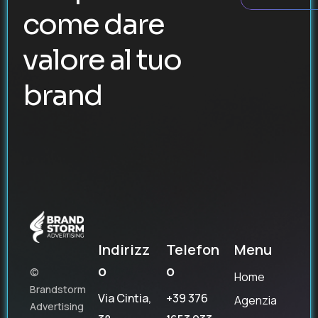
come dare
valore al tuo
brand
Indirizz
Telefon
Menu
o
o
©
Home
Brandstorm
Via Cintia,
+39 376
Agenzia
Advertising