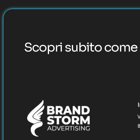
Scopri subito come 
V
8