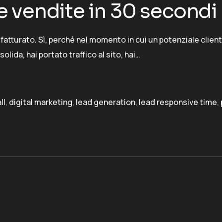
 le vendite in 30 secondi
uo fatturato. Sì, perché nel momento in cui un potenziale clien
lida, hai portato traffico al sito, hai…
ll
,
digital marketing
,
lead generation
,
lead responsive time
,