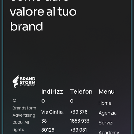
valore al tuo
brand
Indirizz
Telefon
Menu
o
o
©
Home
Brandstorm
Via Cintia,
+39 376
Agenzia
Advertising
38
1653 933
Servizi
2026. All
80126,
+39 081
rights
Academy