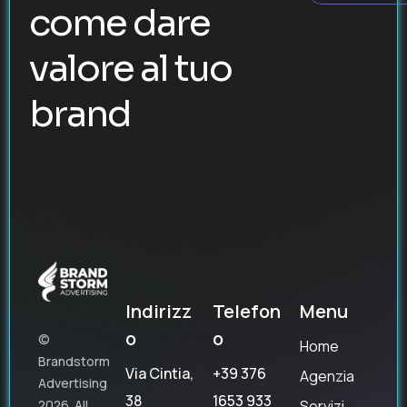
come dare
valore al tuo
brand
Indirizz
Telefon
Menu
o
o
©
Home
Brandstorm
Via Cintia,
+39 376
Agenzia
Advertising
38
1653 933
Servizi
2026. All