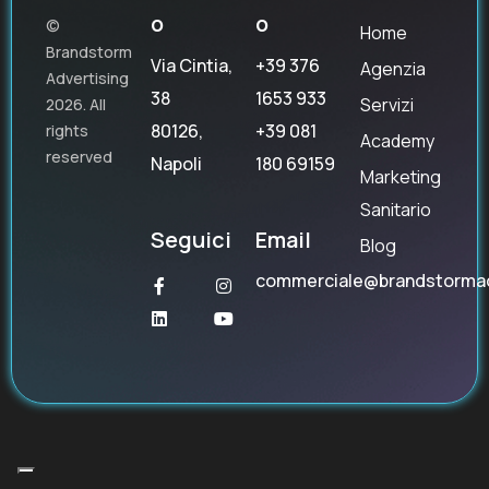
o
o
©
Home
Brandstorm
Via Cintia,
+39 376
Agenzia
Advertising
38
1653 933
Servizi
2026. All
80126,
+39 081
rights
Academy
reserved
Napoli
180 69159
Marketing
Sanitario
Seguici
Email
Blog
commerciale@brandstorma