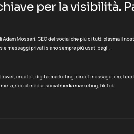
hiave per la visibilità.
i Adam Mosseri, CEO del social che più di tutti plasma il nos
s e messaggi privati siano sempre più usati dagli…
llower
,
creator
,
digital marketing
,
direct message
,
dm
,
feed
,
meta
,
social media
,
social media marketing
,
tik tok