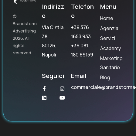
Indirizz
Telefon
Menu
o
o
©
Home
Brandstorm
Via Cintia,
+39 376
Agenzia
Advertising
38
1653 933
Servizi
2026. All
80126,
+39 081
rights
Academy
reserved
Napoli
180 69159
Marketing
Sanitario
Seguici
Email
Blog
commerciale@brandstorma