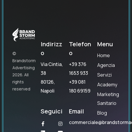
Indirizz
Telefon
Menu
o
o
©
Home
Brandstorm
Via Cintia,
+39 376
Agenzia
Advertising
38
1653 933
Servizi
2026. All
80126,
+39 081
rights
Academy
reserved
Napoli
180 69159
Marketing
Sanitario
Seguici
Email
Blog
commerciale@brandstorma